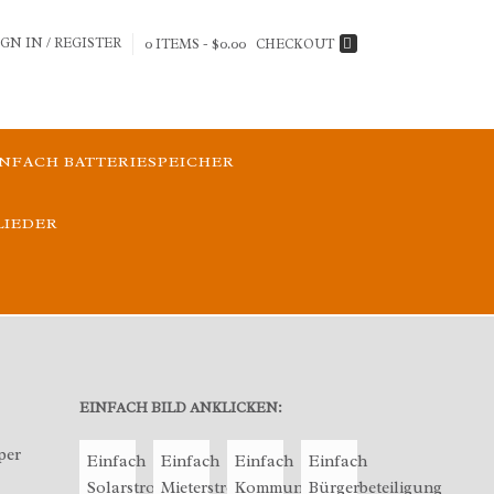
IGN IN / REGISTER
0 ITEMS - $0.00
CHECKOUT
INFACH BATTERIESPEICHER
LIEDER
EINFACH BILD ANKLICKEN:
per
Einfach
Einfach
Einfach
Einfach
Solarstrom
Mieterstrom
Kommune
Bürgerbeteiligung