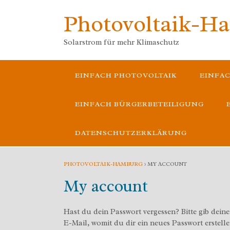
Skip
Photovoltaik-H
to
content
Solarstrom für mehr Klimaschutz
EINFACH PHOTOVOLTAIK
EINFA
EINFACH BÜRGERBETEILIGUNG
DATENSCHUTZERKLÄRUNG
PHOTOVOLTAIK-HAMBURG
>
MY ACCOUNT
My account
Hast du dein Passwort vergessen? Bitte gib dein
E-Mail, womit du dir ein neues Passwort erstell