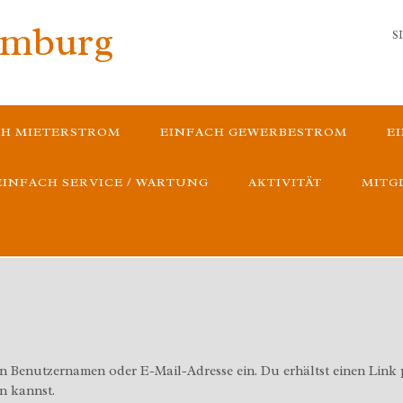
amburg
S
CH MIETERSTROM
EINFACH GEWERBESTROM
E
EINFACH SERVICE / WARTUNG
AKTIVITÄT
MITG
en Benutzernamen oder E-Mail-Adresse ein. Du erhältst einen Link 
en kannst.